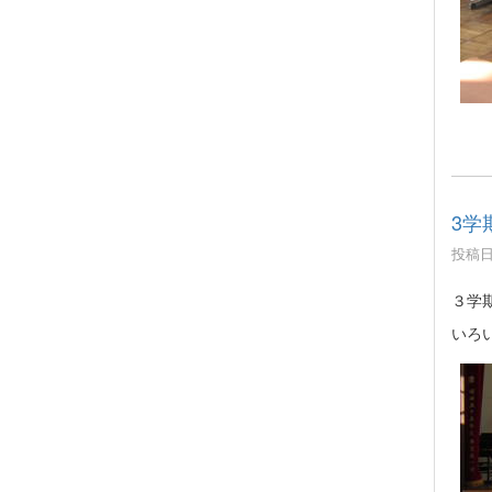
3学
投稿日時
３学
いろ