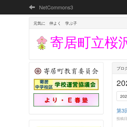
NetCommons3
元気に 仲よく 学ぶ子
寄居町立
桜
ブロ
2
20
第3
投稿日時