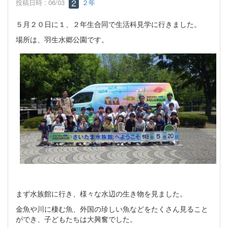
投稿日時 : 06/03
２年
５月２０日に１、２年生合同で生活科見学に行きました。
場所は、羽生水郷公園です。
まず水族館に行き、様々な水辺の生き物を見ました。
金魚や川に棲む魚、外国の珍しい魚などをたくさん見ること
ができ、子どもたちは大興奮でした。