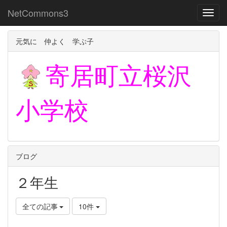
NetCommons3
Toggl
元気に 仲よく 学ぶ子
寄居町立
桜沢
小学校
ブログ
２年生
全ての記事
10件