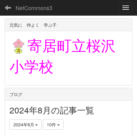
NetCommons3
Toggl
元気に 仲よく 学ぶ子
寄居町立
桜沢
小学校
ブログ
2024年8月の記事一覧
2024年8月
10件