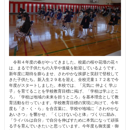
令和４年度の春がやってきました。校庭の桜や花壇の花々
は、まるで子供たちの入学や進級を歓迎しているようです。
新年度に期待を膨らませ、さわやかな挨拶と笑顔で登校して
きた子供たち。新入生２９名を迎え、全校児童１７２名で今
年度がスタートしました。本校では、「元気に 仲よく 学ぶ
子」を育てることを学校教育目標に掲げ、「学校は学ぶとこ
ろ」「学校は地域の未来を担うところ」を基本理念として教
育活動を行っています。学校教育目標の実現に向けて、今年
度も「さ・く・ら」を合言葉に、学校や地域に「さわやかな
あいさつ」を響かせ、「くじけない心と体」づくりに励み、
「ライバルは自分」で自分を伸ばすために本気になって頑張
る子を育んでいきたいと思っています。今年度も御支援・御