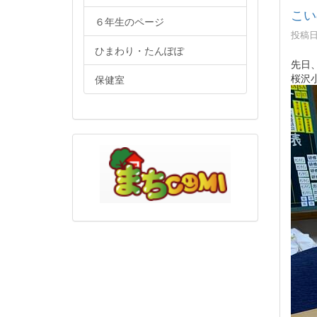
こい
６年生のページ
投稿日時
ひまわり・たんぽぽ
先日
桜沢
保健室