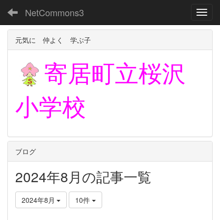
NetCommons3
Toggl
元気に 仲よく 学ぶ子
寄居町立
桜沢
小学校
ブログ
2024年8月の記事一覧
2024年8月
10件