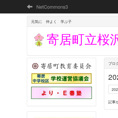
NetCommons3
元気に 仲よく 学ぶ子
寄居町立
桜
ブロ
2
20
記事