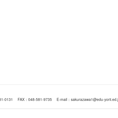
1 FAX：048-581-9735 E-mail：sakurazawa1@edu-yorii.ed.