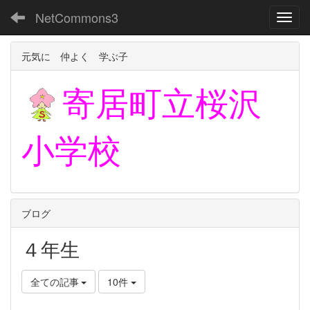
NetCommons3
Toggl
元気に 仲よく 学ぶ子
寄居町立
桜沢
小学校
ブログ
４年生
全ての記事
10件