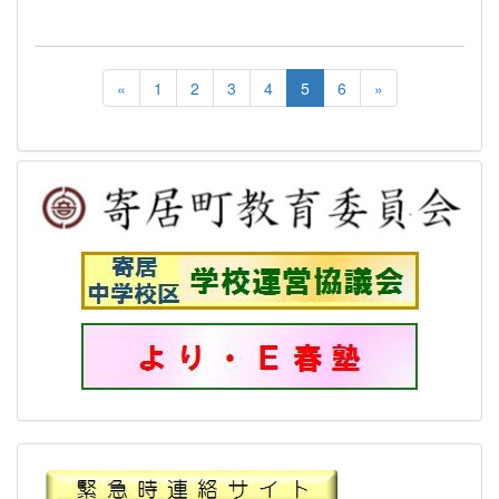
«
1
2
3
4
5
6
»