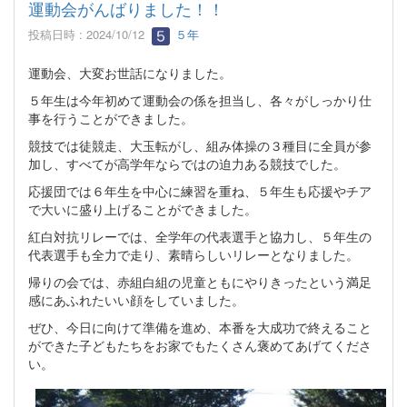
運動会がんばりました！！
投稿日時 : 2024/10/12
５年
運動会、大変お世話になりました。
５年生は今年初めて運動会の係を担当し、各々がしっかり仕
事を行うことができました。
競技では徒競走、大玉転がし、組み体操の３種目に全員が参
加し、すべてが高学年ならではの迫力ある競技でした。
応援団では６年生を中心に練習を重ね、５年生も応援やチア
で大いに盛り上げることができました。
紅白対抗リレーでは、全学年の代表選手と協力し、５年生の
代表選手も全力で走り、素晴らしいリレーとなりました。
帰りの会では、赤組白組の児童ともにやりきったという満足
感にあふれたいい顔をしていました。
ぜひ、今日に向けて準備を進め、本番を大成功で終えること
ができた子どもたちをお家でもたくさん褒めてあげてくださ
い。