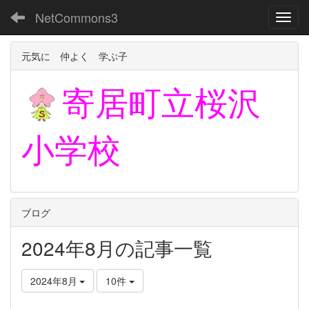
NetCommons3
Toggl
元気に 仲よく 学ぶ子
寄居町立
桜沢
小学校
ブログ
2024年8月の記事一覧
2024年8月
10件