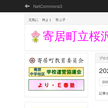
NetCommons3
元気に 仲よく 学ぶ子
寄居町立
桜
ブロ
2
20
記事