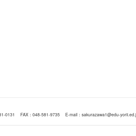
1 FAX：048-581-9735 E-mail：sakurazawa1@edu-yorii.ed.