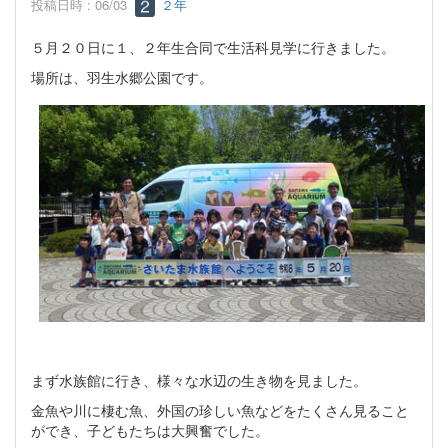
投稿日時 : 06/03
２年
５月２０日に１、２年生合同で生活科見学に行きました。
場所は、羽生水郷公園です。
まず水族館に行き、様々な水辺の生き物を見ました。
金魚や川に棲む魚、外国の珍しい魚などをたくさん見ること
ができ、子どもたちは大興奮でした。