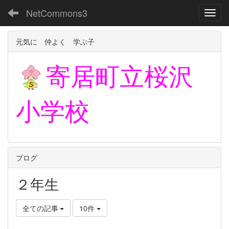
NetCommons3
Toggl
元気に 仲よく 学ぶ子
寄居町立
桜沢
小学校
ブログ
２年生
全ての記事
10件