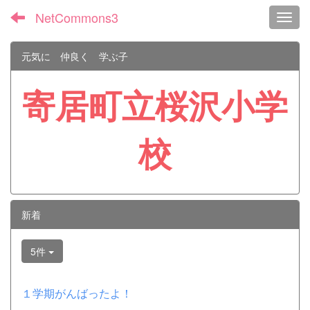
NetCommons3
Toggl
元気に 仲良く 学ぶ子
寄居町立桜沢小学
校
新着
5件
１学期がんばったよ！