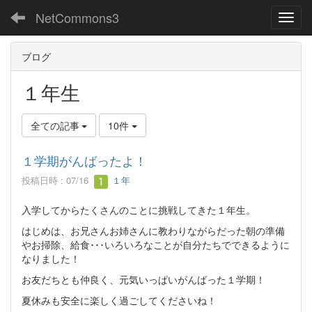
NetCommons3
Toggl
ブログ
１年生
全ての記事
10件
１学期がんばったよ！
投稿日時 : 07/16
１年
入学してからたくさんのことに挑戦してきた１年生。
はじめは、お兄さんお姉さんに教わりながらだった朝の準備
やお掃除、給食･･･いろいろなことが自分たちでできるように
なりました！
お友だちとも仲良く、元気いっぱいがんばった１学期！
夏休みも安全に楽しく過ごしてくださいね！