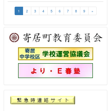
1
2
3
4
5
6
7
8
9
»