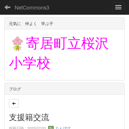
NetCommons3
Toggl
元気に 仲よく 学ぶ子
寄居町立
桜沢
小学校
ブログ
支援籍交流
投稿日時 : 2025/07/03
たんぽぽ