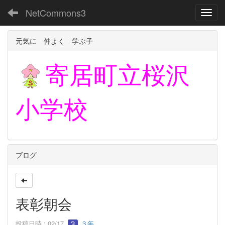
NetCommons3
Toggl
元気に 仲よく 学ぶ子
寄居町立
桜沢
小学校
ブログ
表彰朝会
投稿日時 : 02/17
３年