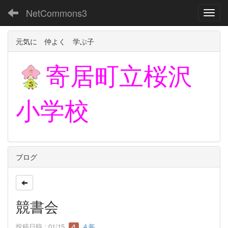
NetCommons3
Toggl
元気に 仲よく 学ぶ子
寄居町立
桜沢
小学校
ブログ
競書会
投稿日時 : 01/15
４年