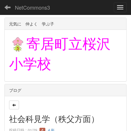
NetCommons3
Toggl
元気に 仲よく 学ぶ子
寄居町立
桜沢
小学校
ブログ
社会科見学（秩父方面）
投稿日時 : 01/29
４年