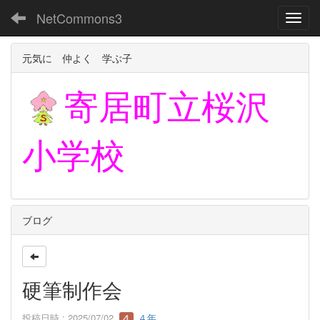
NetCommons3
Toggl
元気に 仲よく 学ぶ子
寄居町立
桜沢
小学校
ブログ
硬筆制作会
投稿日時 : 2025/07/02
４年