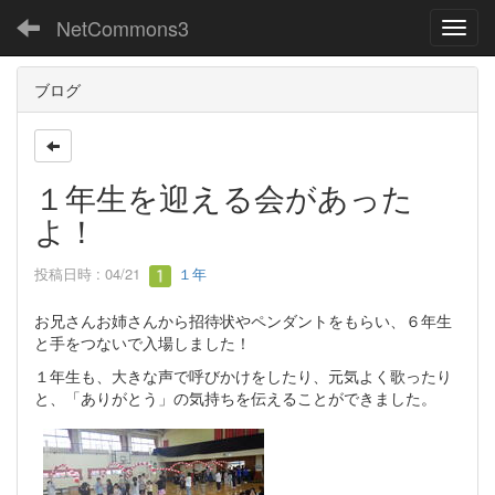
NetCommons3
Toggl
ブログ
１年生を迎える会があった
よ！
投稿日時 : 04/21
１年
お兄さんお姉さんから招待状やペンダントをもらい、６年生
と手をつないで入場しました！
１年生も、大きな声で呼びかけをしたり、元気よく歌ったり
と、「ありがとう」の気持ちを伝えることができました。