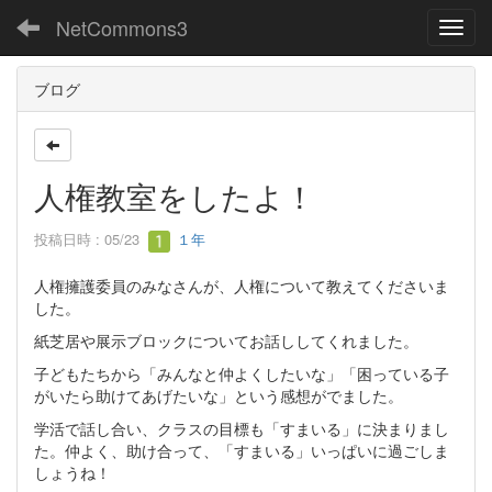
NetCommons3
Toggl
ブログ
人権教室をしたよ！
投稿日時 : 05/23
１年
人権擁護委員のみなさんが、人権について教えてくださいま
した。
紙芝居や展示ブロックについてお話ししてくれました。
子どもたちから「みんなと仲よくしたいな」「困っている子
がいたら助けてあげたいな」という感想がでました。
学活で話し合い、クラスの目標も「すまいる」に決まりまし
た。仲よく、助け合って、「すまいる」いっぱいに過ごしま
しょうね！